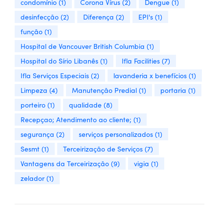
condomínio
(1)
Corona Vírus
(2)
Dengue
(1)
desinfecção
(2)
Diferença
(2)
EPI's
(1)
função
(1)
Hospital de Vancouver British Columbia
(1)
Hospital do Sírio Libanês
(1)
Ifla Facilities
(7)
Ifla Serviços Especiais
(2)
lavanderia x benefícios
(1)
Limpeza
(4)
Manutenção Predial
(1)
portaria
(1)
porteiro
(1)
qualidade
(8)
Recepçao; Atendimento ao cliente;
(1)
segurança
(2)
serviços personalizados
(1)
Sesmt
(1)
Terceirização de Serviços
(7)
Vantagens da Terceirização
(9)
vigia
(1)
zelador
(1)